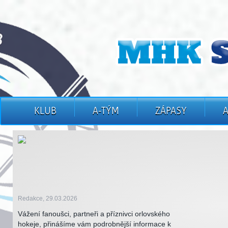
KLUB
A-TÝM
ZÁPASY
Redakce, 29.03.2026
Vážení fanoušci, partneři a příznivci orlovského
hokeje, přinášíme vám podrobnější informace k