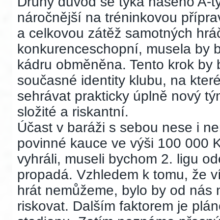
Druhý důvod se týká našeho A-tý
náročnější na tréninkovou přípra
a celkovou zátěž samotných hráč
konkurenceschopní, musela by být
kádru obměněna. Tento krok by 
současné identity klubu, na kter
sehrávat prakticky úplně nový tým
složité a riskantní.
Účast v baráži s sebou nese i ne
povinné kauce ve výši 100 000 K
vyhráli, museli bychom 2. ligu od
propadá. Vzhledem k tomu, že vím
hrát nemůžeme, bylo by od nás 
riskovat. Dalším faktorem je pl