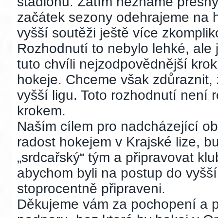
stadionu. Zatím neznáme přesný 
začátek sezony odehrajeme na hři
vyšší soutěži ještě více zkomplik
Rozhodnutí to nebylo lehké, ale 
tuto chvíli nejzodpovědnější kro
hokeje. Chceme však zdůraznit,
vyšší ligu. Toto rozhodnutí není 
krokem.
Naším cílem pro nadcházející ob
radost hokejem v Krajské lize, bud
„srdcařský“ tým a připravovat kl
abychom byli na postup do vyšší
stoprocentně připraveni.
Děkujeme vám za pochopení a př