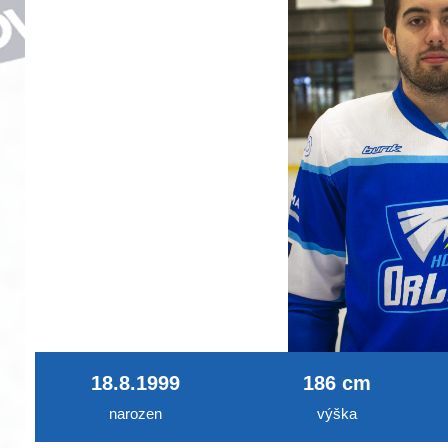
18.8.1999
186 cm
narozen
výška