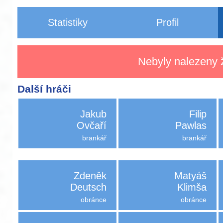
Statistiky
Profil
Nebyly nalezeny ž
Další hráči
Jakub
Filip
Ovčaří
Pawlas
brankář
brankář
Zdeněk
Matyáš
Deutsch
Klimša
obránce
obránce