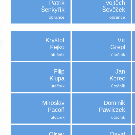
Patrik
Vojtěch
Šenkyřík
Ševěček
obránce
obránce
Kryštof
Vít
Fejko
Grepl
útočník
útočník
Filip
Jan
Klupa
Korec
útočník
útočník
Miroslav
Dominik
Pacoň
Pawliczek
útočník
útočník
Oliver
David