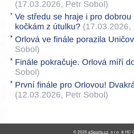
(17.03.2026, Petr Sobol)
Ve středu se hraje i pro dobr
kočkám z útulku?
(17.03.2026, 
Orlová ve finále porazila Uničo
Sobol)
Finále pokračuje. Orlová míří d
Sobol)
První finále pro Orlovou! Dvakrá
(12.03.2026, Petr Sobol)
© 2026
eSports.cz
, s.r.o. & HC