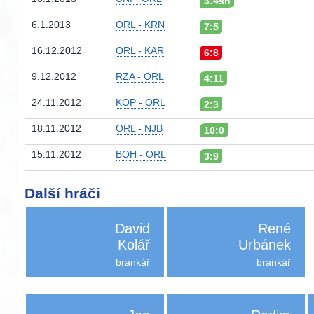
3:4sn
6.1.2013
ORL - KRN
7:5
16.12.2012
ORL - KAR
6:8
9.12.2012
RZA - ORL
4:11
24.11.2012
KOP - ORL
2:3
18.11.2012
ORL - NJB
10:0
15.11.2012
BOH - ORL
3:9
Další hráči
David
René
Kolář
Urbánek
brankář
brankář