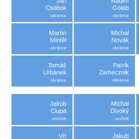
Jan
Radim
Csobok
Goláb
obránce
obránce
Martin
Michal
Mintěl
Novák
obránce
obránce
Tomáš
Patrik
Urbánek
Zamecznik
obránce
obránce
Jakub
Michal
Ciupa
Divoký
útočník
útočník
Vít
Jakub