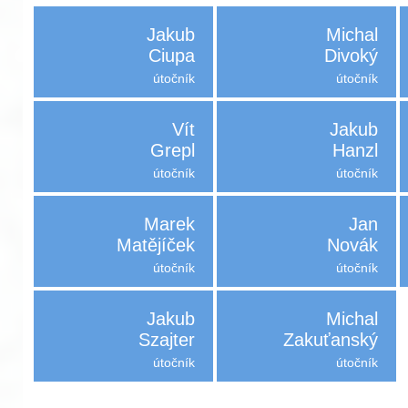
Jakub
Michal
Ciupa
Divoký
útočník
útočník
Vít
Jakub
Grepl
Hanzl
útočník
útočník
Marek
Jan
Matějíček
Novák
útočník
útočník
Jakub
Michal
Szajter
Zakuťanský
útočník
útočník