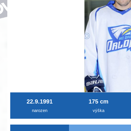
22.9.1991
175 cm
narozen
výška