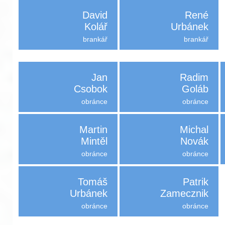
David
René
Kolář
Urbánek
brankář
brankář
Jan
Radim
Csobok
Goláb
obránce
obránce
Martin
Michal
Mintěl
Novák
obránce
obránce
Tomáš
Patrik
Urbánek
Zamecznik
obránce
obránce