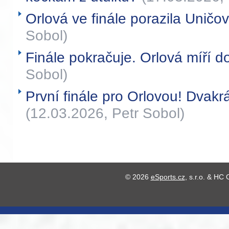
Orlová ve finále porazila Uničo
Sobol)
Finále pokračuje. Orlová míří d
Sobol)
První finále pro Orlovou! Dvakrá
(12.03.2026, Petr Sobol)
© 2026
eSports.cz
, s.r.o. & HC