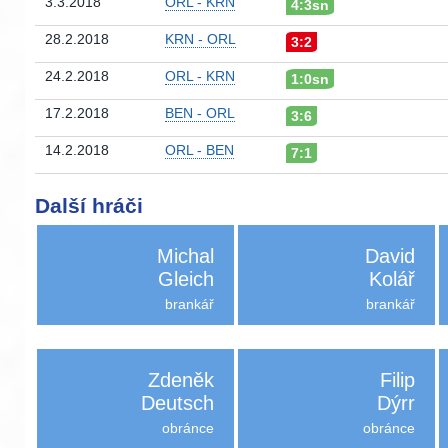
3.3.2018
ORL - KRN
4:3sn
28.2.2018
KRN - ORL
3:2
24.2.2018
ORL - KRN
1:0sn
17.2.2018
BEN - ORL
3:6
14.2.2018
ORL - BEN
7:1
Další hráči
Michal
David
Gleich
Kolář
brankář
brankář
Zdeněk
Filip
Deutsch
Dýrr
obránce
obránce