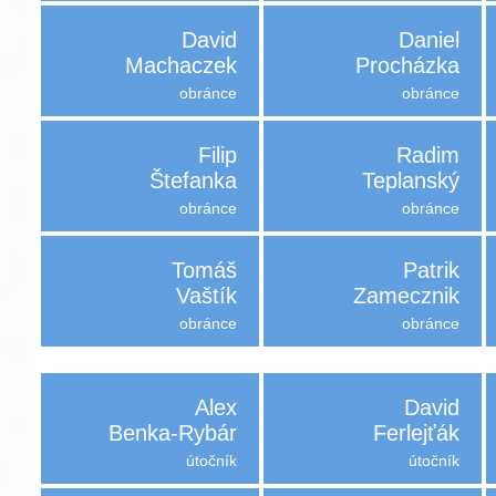
David
Daniel
Machaczek
Procházka
obránce
obránce
Filip
Radim
Štefanka
Teplanský
obránce
obránce
Tomáš
Patrik
Vaštík
Zamecznik
obránce
obránce
Alex
David
Benka-Rybár
Ferlejťák
útočník
útočník