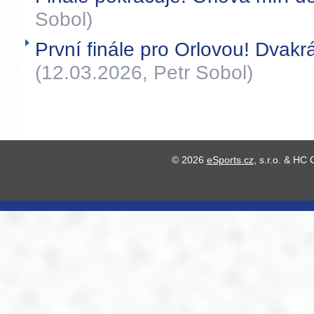
Sobol)
První finále pro Orlovou! Dvakrá
(12.03.2026, Petr Sobol)
© 2026
eSports.cz
, s.r.o. & HC