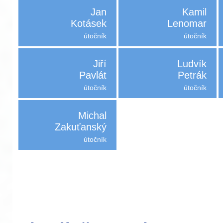
Jan
Kamil
Kotásek
Lenomar
útočník
útočník
Jiří
Ludvík
Pavlát
Petrák
útočník
útočník
Michal
Zakuťanský
útočník