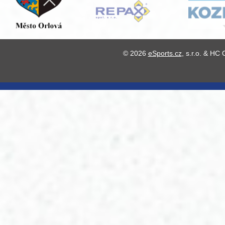
© 2026
eSports.cz
, s.r.o. & HC