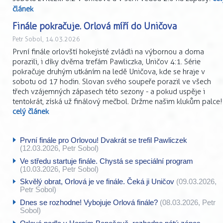
článek
Finále pokračuje. Orlová míří do Uničova
Petr Sobol, 14.03.2026
První finále orlovští hokejisté zvládli na výbornou a doma
porazili, i díky dvěma trefám Pawliczka, Uničov 4:1. Série
pokračuje druhým utkáním na ledě Uničova, kde se hraje v
sobotu od 17 hodin. Slovan svého soupeře porazil ve všech
třech vzájemných zápasech této sezony - a pokud uspěje i
tentokrát, získá už finálový mečbol. Držme našim klukům palce!
celý článek
První finále pro Orlovou! Dvakrát se trefil Pawliczek
(12.03.2026, Petr Sobol)
Ve středu startuje finále. Chystá se speciální program
(10.03.2026, Petr Sobol)
Skvělý obrat, Orlová je ve finále. Čeká ji Uničov
(09.03.2026,
Petr Sobol)
Dnes se rozhodne! Vybojuje Orlová finále?
(08.03.2026, Petr
Sobol)