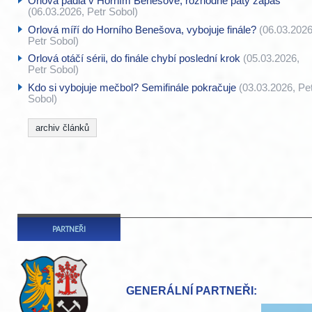
Orlová padla v Horním Benešově, rozhodne pátý zápas
(06.03.2026, Petr Sobol)
Orlová míří do Horního Benešova, vybojuje finále?
(06.03.2026
Petr Sobol)
Orlová otáčí sérii, do finále chybí poslední krok
(05.03.2026,
Petr Sobol)
Kdo si vybojuje mečbol? Semifinále pokračuje
(03.03.2026, Pe
Sobol)
archiv článků
PARTNEŘI
HLAVNÍ PARTNEŘI: