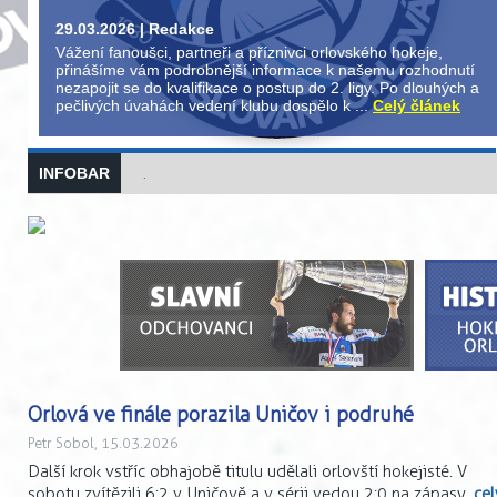
20.03.2026 | Petr Sobol | ORL - UNI 5:2
Tak to byla jízda! Orlovští hokejisté vyhráli i třetí finálový zápas
s Uničovem a počtvrté v řadě získali titul!
Celý článek
INFOBAR
.
Orlová ve finále porazila Uničov i podruhé
Petr Sobol, 15.03.2026
Další krok vstříc obhajobě titulu udělali orlovští hokejisté. V
sobotu zvítězili 6:2 v Uničově a v sérii vedou 2:0 na zápasy.
cel