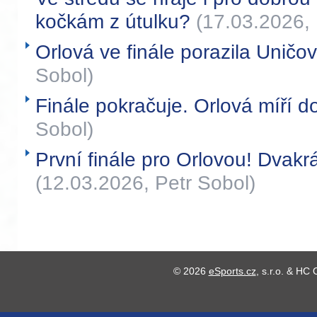
kočkám z útulku?
(17.03.2026, 
Orlová ve finále porazila Uničo
Sobol)
Finále pokračuje. Orlová míří d
Sobol)
První finále pro Orlovou! Dvakrá
(12.03.2026, Petr Sobol)
© 2026
eSports.cz
, s.r.o. & HC