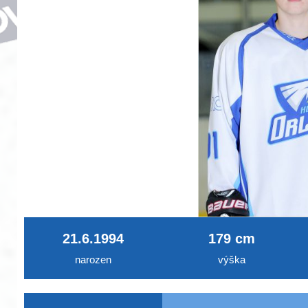
21.6.1994
179 cm
narozen
výška