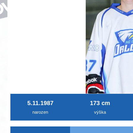
5.11.1987
173 cm
narozen
výška