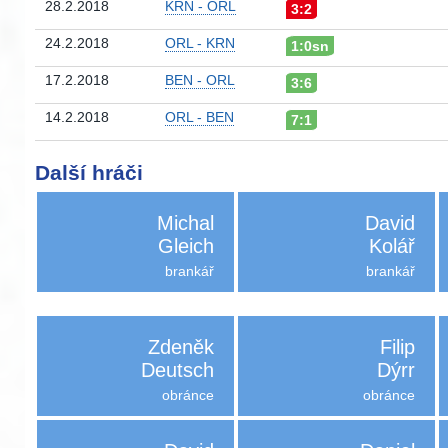
28.2.2018
KRN - ORL
3:2
24.2.2018
ORL - KRN
1:0sn
17.2.2018
BEN - ORL
3:6
14.2.2018
ORL - BEN
7:1
Další hráči
Michal
David
Gleich
Kolář
brankář
brankář
Zdeněk
Filip
Deutsch
Dýrr
obránce
obránce