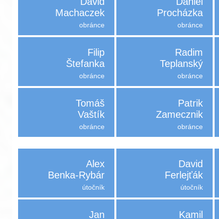
David
Daniel
Machaczek
Procházka
obránce
obránce
Filip
Radim
Štefanka
Teplanský
obránce
obránce
Tomáš
Patrik
Vaštík
Zamecznik
obránce
obránce
Alex
David
Benka-Rybár
Ferlejťák
útočník
útočník
Jan
Kamil