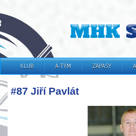
KLUB
A-TÝM
ZÁPASY
#87 Jiří Pavlát