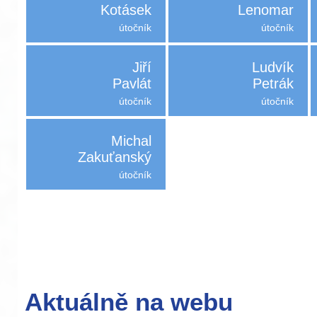
Kotásek
Lenomar
útočník
útočník
Jiří
Ludvík
Pavlát
Petrák
útočník
útočník
Michal
Zakuťanský
útočník
Aktuálně na webu