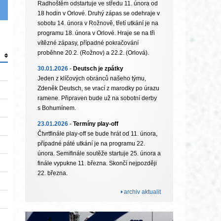
Radhoštěm odstartuje ve středu 11. února od
18 hodin v Orlové. Druhý zápas se odehraje v
sobotu 14. února v Rožnově, třetí utkání je na
programu 18. února v Orlové. Hraje se na tři
vítězné zápasy, případné pokračování
proběhne 20.2. (Rožnov) a 22.2. (Orlová).
30.01.2026
-
Deutsch je zpátky
Jeden z klíčových obránců našeho týmu,
Zdeněk Deutsch, se vrací z marodky po úrazu
ramene. Připraven bude už na sobotní derby
s Bohumínem.
23.01.2026
-
Termíny play-off
Čtvrtfinále play-off se bude hrát od 11. února,
případné páté utkání je na programu 22.
února. Semifinále soutěže startuje 25. února a
finále vypukne 11. března. Skončí nejpozději
22. března.
archiv aktualit