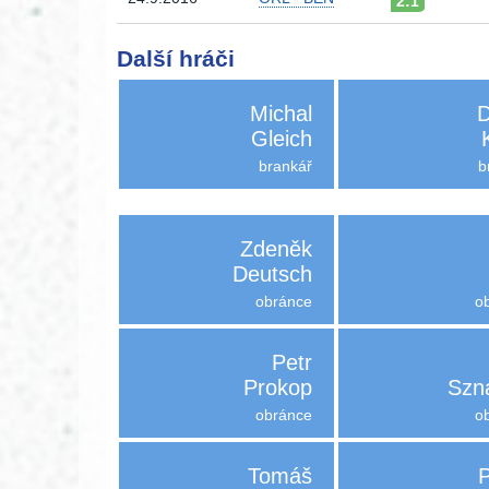
2:1
Další hráči
Michal
D
Gleich
brankář
b
Zdeněk
Deutsch
obránce
o
Petr
Prokop
Szn
obránce
o
Tomáš