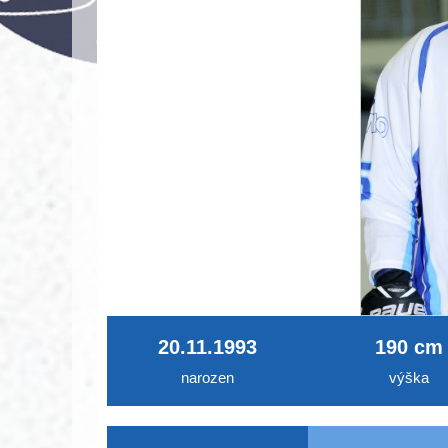
20.11.1993
190 cm
narozen
výška