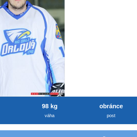
98 kg
obránce
váha
post