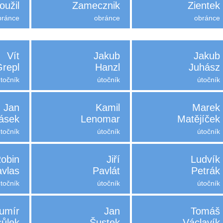
oužil
Zamecznik
Zientek
bránce
obránce
obránce
Vít
Jakub
Jakub
Grepl
Hanzl
Juhász
útočník
útočník
útočník
Jan
Kamil
Marek
ásek
Lenomar
Matějíček
útočník
útočník
útočník
obin
Jiří
Ludvík
avlas
Pavlát
Petrák
útočník
útočník
útočník
umír
Jan
Tomáš
ůlek
Šustek
Václavík