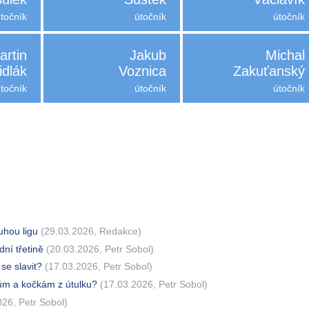
útočník
útočník
útočník
artin
Jakub
Michal
idlák
Voznica
Zakuťanský
útočník
útočník
útočník
ruhou ligu
(29.03.2026, Redakce)
dní třetině
(20.03.2026, Petr Sobol)
 se slavit?
(17.03.2026, Petr Sobol)
ům a kočkám z útulku?
(17.03.2026, Petr Sobol)
26, Petr Sobol)