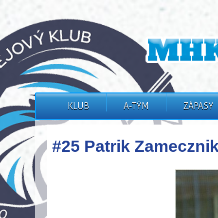
KLUB
A-TÝM
ZÁPASY
#25 Patrik Zameczni