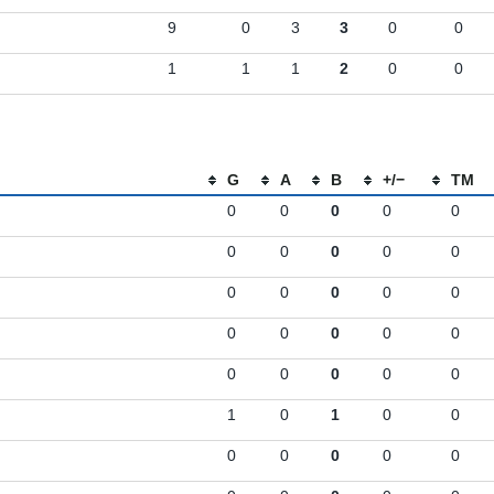
9
0
3
3
0
0
1
1
1
2
0
0
G
A
B
+/−
TM
0
0
0
0
0
0
0
0
0
0
0
0
0
0
0
0
0
0
0
0
0
0
0
0
0
1
0
1
0
0
0
0
0
0
0