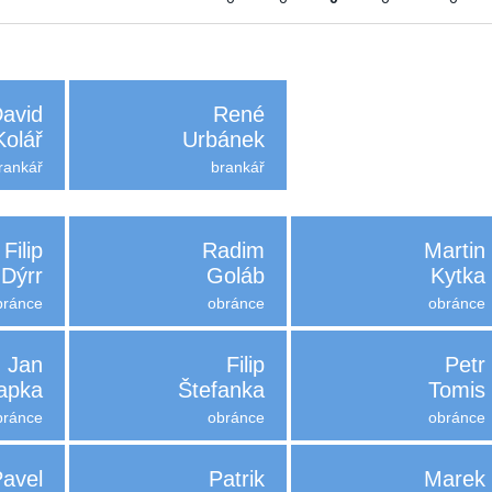
avid
René
Kolář
Urbánek
rankář
brankář
Filip
Radim
Martin
Dýrr
Goláb
Kytka
bránce
obránce
obránce
Jan
Filip
Petr
apka
Štefanka
Tomis
bránce
obránce
obránce
Pavel
Patrik
Marek