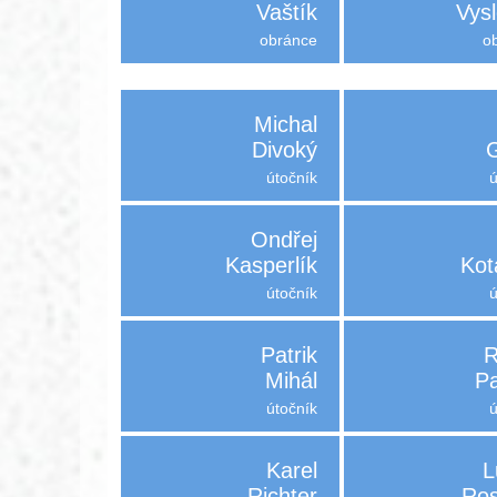
Vaštík
Vysl
obránce
o
Michal
Divoký
útočník
Ondřej
Kasperlík
Kot
útočník
Patrik
R
Mihál
P
útočník
Karel
L
Richter
Ros