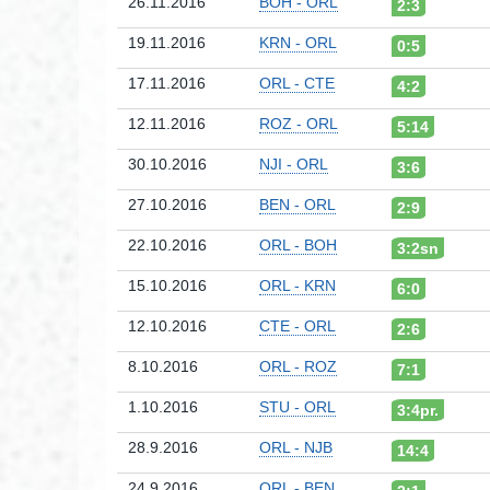
26.11.2016
BOH - ORL
2:3
19.11.2016
KRN - ORL
0:5
17.11.2016
ORL - CTE
4:2
12.11.2016
ROZ - ORL
5:14
30.10.2016
NJI - ORL
3:6
27.10.2016
BEN - ORL
2:9
22.10.2016
ORL - BOH
3:2sn
15.10.2016
ORL - KRN
6:0
12.10.2016
CTE - ORL
2:6
8.10.2016
ORL - ROZ
7:1
1.10.2016
STU - ORL
3:4pr.
28.9.2016
ORL - NJB
14:4
24.9.2016
ORL - BEN