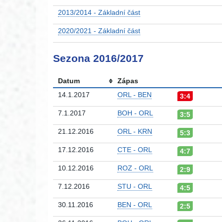
2013/2014 - Základní část
2020/2021 - Základní část
Sezona 2016/2017
Datum
Zápas
14.1.2017
ORL - BEN
3:4
7.1.2017
BOH - ORL
3:5
21.12.2016
ORL - KRN
5:3
17.12.2016
CTE - ORL
4:7
10.12.2016
ROZ - ORL
2:9
7.12.2016
STU - ORL
4:5
30.11.2016
BEN - ORL
2:5