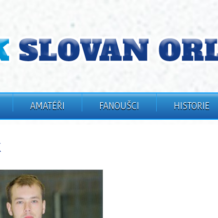
AMATÉŘI
FANOUŠCI
HISTORIE
k