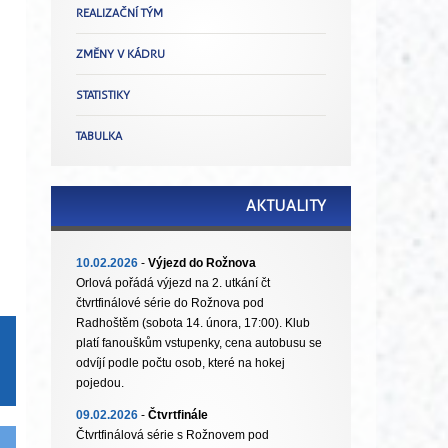
REALIZAČNÍ TÝM
ZMĚNY V KÁDRU
STATISTIKY
TABULKA
AKTUALITY
10.02.2026
-
Výjezd do Rožnova
Orlová pořádá výjezd na 2. utkání čt
čtvrtfinálové série do Rožnova pod
Radhoštěm (sobota 14. února, 17:00). Klub
platí fanouškům vstupenky, cena autobusu se
odvíjí podle počtu osob, které na hokej
pojedou.
09.02.2026
-
Čtvrtfinále
Čtvrtfinálová série s Rožnovem pod