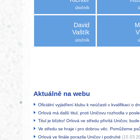
útočník
David
M
Vaštík
V
útočník
Aktuálně na webu
Oficiální vyjádření klubu k neúčasti v kvalifikaci o d
Orlová má další titul, proti Uničovu rozhodla v posle
Titul je blízko! Orlová ve středu přivítá Uničov, bude
Ve středu se hraje i pro dobrou věc. Pomůžeme ps
Orlová ve finále porazila Uničov i podruhé
(15.03.20